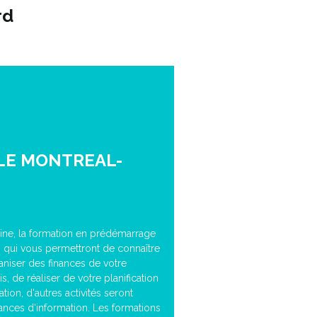
rd
LE MONTREAL-
ine, la formation en prédémarrage
es qui vous permettront de connaître
aniser des finances de votre
, de réaliser de votre planification
ion, d'autres activités seront
ces d'information. Les formations