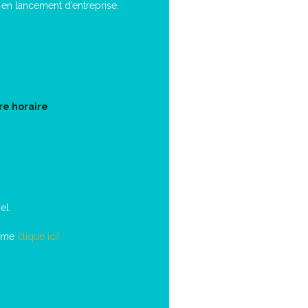
en lancement d’entreprise.
re horaire
el.
lème
clique ici!