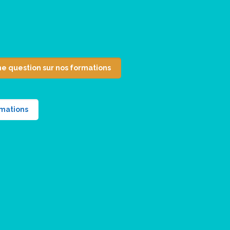
ne question sur nos formations
rmations